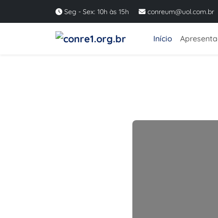
Seg - Sex: 10h às 15h
conreum@uol.com.br
Início
Apresent
Anterior