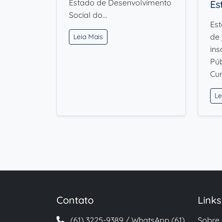
Estado de Desenvolvimento
Es
Social do…
Est
de 
Leia Mais
ins
Pú
Cu
Le
Contato
Link
(61) 3225-9389 / WhatsApp (61)
Sobre