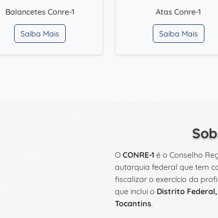
Balancetes Conre-1
Atas Conre-1
Saiba Mais
Saiba Mais
Sob
O
CONRE-1
é o Conselho Regi
autarquia federal que tem co
fiscalizar o exercício da pro
que inclui o
Distrito Federal
Tocantins
.