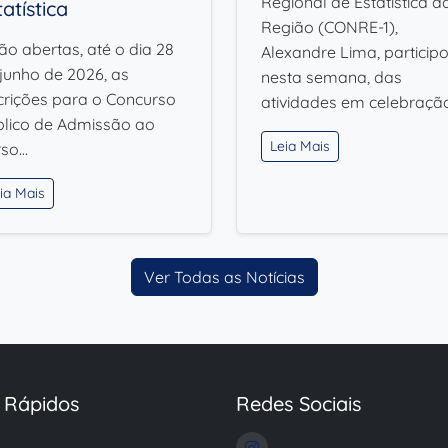
Regional de Estatística da
tatística
Região (CONRE-1),
ão abertas, até o dia 28
Alexandre Lima, participo
junho de 2026, as
nesta semana, das
crições para o Concurso
atividades em celebraçã
blico de Admissão ao
Leia Mais
rso…
ia Mais
Ver Todas as Notícias
s Rápidos
Redes Sociais