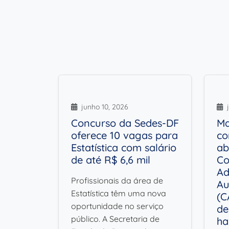
junho 10, 2026
j
Concurso da Sedes-DF
Ma
oferece 10 vagas para
co
Estatística com salário
ab
de até R$ 6,6 mil
Co
Ad
Profissionais da área de
Au
Estatística têm uma nova
(C
oportunidade no serviço
de
público. A Secretaria de
ha