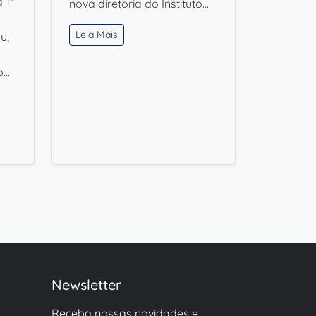
 1ª
nova diretoria do Instituto…
Leia Mais
u,
o…
Newsletter
Receba nossas novidades e