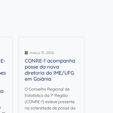
março 31, 2026
RE-
CONRE-1 acompanha
posse da nova
ões
diretoria do IME/UFG
em Goiânia
O Conselho Regional de
ia
Estatística da 1ª Região
(CONRE-1) esteve presente
o
na solenidade de posse da