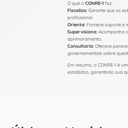
O que o
CONRE-1
faz:
Fiscaliza:
Garante que os est
profissional.
Orienta:
Fornece suporte e i
Supervisiona:
Acompanha o e
aprimoramento.
Consultoria:
Oferece parece
governamentais sobre questõ
Em resumo, o CONRE-1 é um 
estatístico, garantindo sua 