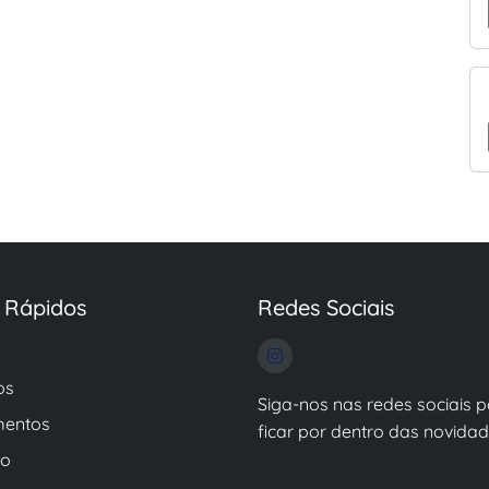
s Rápidos
Redes Sociais
os
Siga-nos nas redes sociais 
entos
ficar por dentro das novidad
to