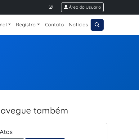
Área do Usuário
onal
Registro
Contato
Notícias
avegue também
Atas