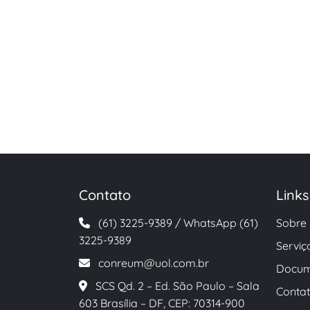
Contato
Link
(61) 3225-9389 / WhatsApp (61)
Sobre
3225-9389
Serviç
conreum@uol.com.br
Docum
SCS Qd. 2 – Ed. São Paulo – Sala
Conta
603 Brasília – DF, CEP: 70314-900