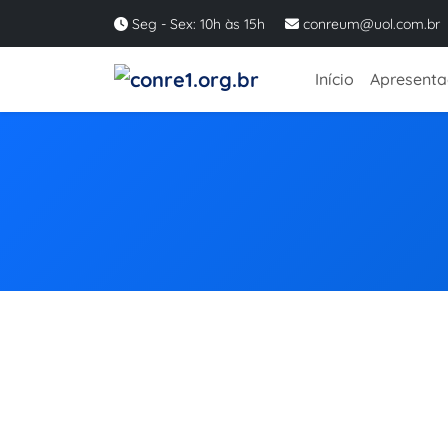
Seg - Sex: 10h às 15h
conreum@uol.com.br
Início
Apresent