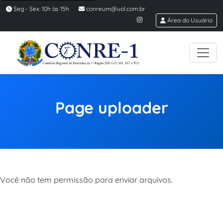
Seg - Sex: 10h às 15h
conreum@uol.com.br
Área do Usuário
Page uploader
Você não tem permissão para enviar arquivos.