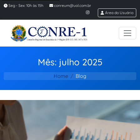
Seg - Sex: 10h às 15h
conreum@uol.com.br
Área do Usuário
Mês: julho 2025
Home
Blog