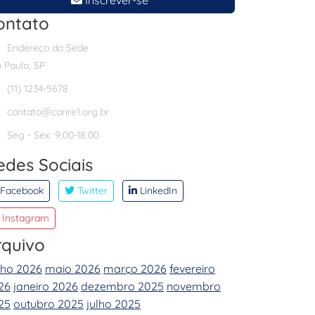
Inscrever-se
ontato
Endereço da Sede
 Paulo, SP
(11) 1234-5678
contato@conre1.org.br
Seg - Sex: 9:00-18:00
edes Sociais
Facebook
Twitter
LinkedIn
Instagram
rquivo
nho 2026
maio 2026
março 2026
fevereiro
26
janeiro 2026
dezembro 2025
novembro
25
outubro 2025
julho 2025