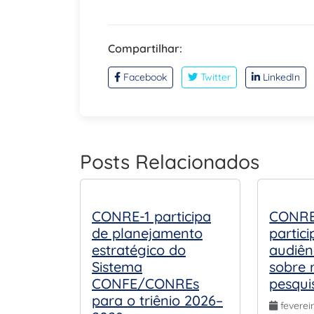
Compartilhar:
Facebook
Twitter
LinkedIn
Posts Relacionados
CONRE-1 participa
CONRE
de planejamento
partic
estratégico do
audiên
Sistema
sobre 
CONFE/CONREs
pesquis
para o triênio 2026–
feverei