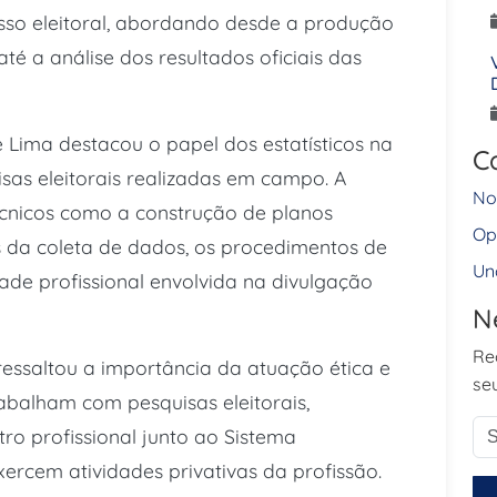
esso eleitoral, abordando desde a produção
té a análise dos resultados oficiais das
 Lima destacou o papel dos estatísticos na
C
as eleitorais realizadas em campo. A
No
cnicos como a construção de planos
Op
s da coleta de dados, os procedimentos de
Un
idade profissional envolvida na divulgação
N
Re
ssaltou a importância da atuação ética e
seu
rabalham com pesquisas eleitorais,
ro profissional junto ao Sistema
cem atividades privativas da profissão.