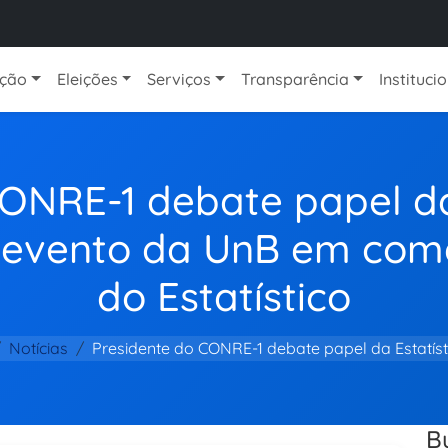
ação
Eleições
Serviços
Transparência
Instituci
ONRE-1 debate papel da
e evento da UnB em co
do Estatístico
Notícias
Presidente do CONRE-1 debate papel da Estatíst
B