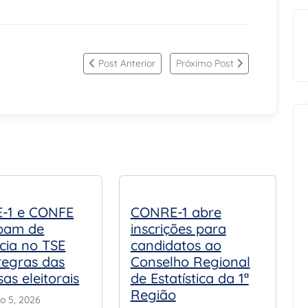
Post Anterior
Próximo Post
-1 e CONFE
CONRE-1 abre
ipam de
inscrições para
cia no TSE
candidatos ao
regras das
Conselho Regional
as eleitorais
de Estatística da 1ª
Região
ro 5, 2026