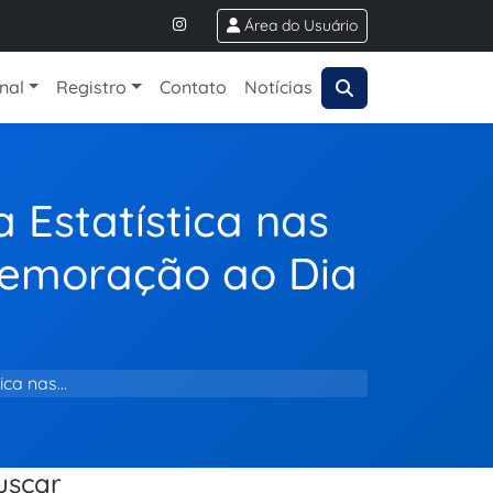
Área do Usuário
onal
Registro
Contato
Notícias
 Estatística nas
memoração ao Dia
ica nas…
uscar