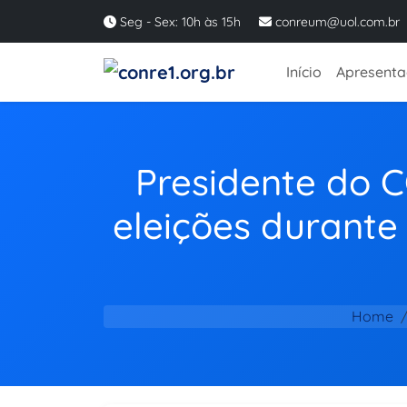
Seg - Sex: 10h às 15h
conreum@uol.com.br
Início
Apresent
Presidente do C
eleições durant
Home