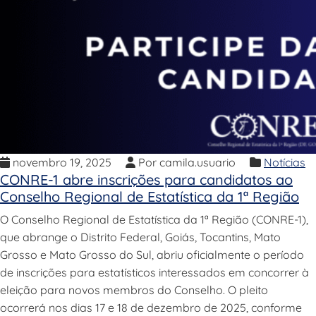
novembro 19, 2025
Por camila.usuario
Notícias
CONRE-1 abre inscrições para candidatos ao
Conselho Regional de Estatística da 1ª Região
O Conselho Regional de Estatística da 1ª Região (CONRE-1),
que abrange o Distrito Federal, Goiás, Tocantins, Mato
Grosso e Mato Grosso do Sul, abriu oficialmente o período
de inscrições para estatísticos interessados em concorrer à
eleição para novos membros do Conselho. O pleito
ocorrerá nos dias 17 e 18 de dezembro de 2025, conforme