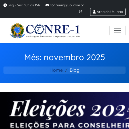
Seg - Sex: 10h às 15h
conreum@uol.com.br
Área do Usuário
Mês: novembro 2025
Home
Blog