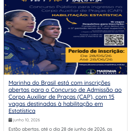
Marinha do Brasil está com inscrições
abertas para o Concurso de Admissão ao
Corpo Auxiliar de Praças (CAP), com 15
vagas destinadas à habilitação em
Estatística
junho 10, 2026
Estão abertas, até o dia 28 de junho de 2026, as