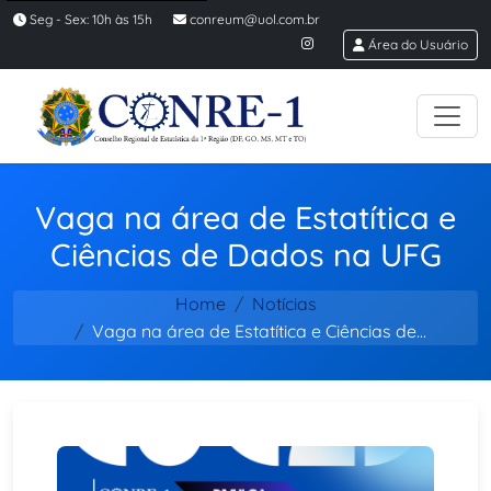
Seg - Sex: 10h às 15h
conreum@uol.com.br
Área do Usuário
Vaga na área de Estatítica e
Ciências de Dados na UFG
Home
Notícias
Vaga na área de Estatítica e Ciências de…